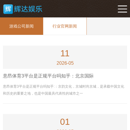
游戏公司新闻
行业官网新闻
11
2026-05
意昂体育3平台是正规平台吗知乎：北京国际
意昂体育3平台是正规平台吗知乎:：京韵文化，京城时尚京城，是承载中国文化
和历史的重要之地，也是中国最具代表性的城市之一
01