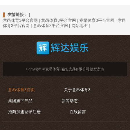
友情链接：
|
意昂体育3平台官网
|
意昂体育3平台官网
|
意昂体育3平台官网
|
意昂
体育3平台官网
|
意昂体育3平台官网
|
网站地图
|
Copyright © 意昂体育3箱包皮具有限公司 版权所有
意昂体育3首页
关于意昂体育3
集团旗下产品
新闻动态
招商加盟登录注册
在线留言