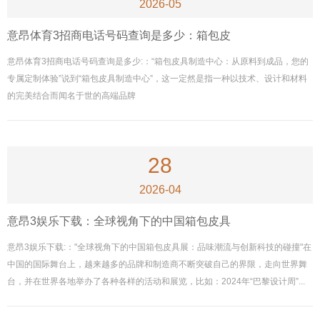
2026-05
意昂体育3招商电话号码查询是多少：箱包皮
意昂体育3招商电话号码查询是多少:：“箱包皮具制造中心：从原料到成品，您的
专属定制体验”说到“箱包皮具制造中心”，这一定然是指一种以技术、设计和材料
的完美结合而闻名于世的高端品牌
28
2026-04
意昂3娱乐下载：全球视角下的中国箱包皮具
意昂3娱乐下载:："全球视角下的中国箱包皮具展：品味潮流与创新科技的碰撞"在
中国的国际舞台上，越来越多的品牌和制造商不断突破自己的界限，走向世界舞
台，并在世界各地举办了各种各样的活动和展览，比如：2024年“巴黎设计周”...